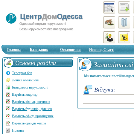
Центр
Дом
Одесса
Одеський портал нерухомості
База нерухомості без посередників
Головна
База даних
Оголошення
Новини, Статті
Основні розділи
Залишіть сві
Телеграм бот
Ми намагаємося постійно вдоск
Дошка оголошень
База даних нерухомості
Відгуки:
Вартість квартир
Вартість кімнат, гостинок
Вартість будинків, ділянок
Вартість офісу, приміщення
Вартість оренди житла
Новини