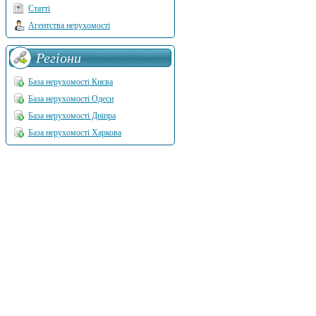
Статті
Агентства нерухомості
Регіони
База нерухомості Києва
База нерухомості Одеси
База нерухомості Дніпра
База нерухомості Харкова