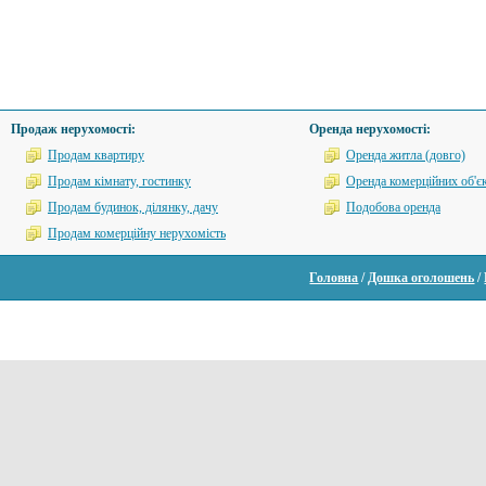
Продаж нерухомості:
Оренда нерухомості:
Продам квартиру
Оренда житла (довго)
Продам кімнату, гостинку
Оренда комерційних об'єк
Продам будинок, ділянку, дачу
Подобова оренда
Продам комерційну нерухомість
Головна
/
Дошка оголошень
/