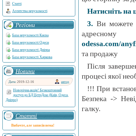
Статті
Натисніть на 
Агентства нерухомості
3.
Ви можете п
Регіони
адресн
База нерухомості Києва
odessa.com/anyfi
База нерухомості Одеси
База нерухомості Дніпра
та продажу
База нерухомості Харкова
Після заверше
Новини
процесі якої нео
Дата:
2019-12-16
автор
!!! При встано
Новорічна акція! Безкоштовний
доступ до БД ЦетрДом (Київ, Одеса,
Безпека -> Нев
Дніпро)
галку.
Статті
Вибачте, але записів нема!