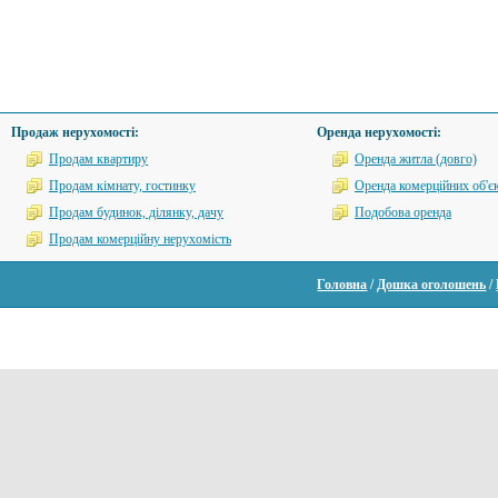
Продаж нерухомості:
Оренда нерухомості:
Продам квартиру
Оренда житла (довго)
Продам кімнату, гостинку
Оренда комерційних об'єк
Продам будинок, ділянку, дачу
Подобова оренда
Продам комерційну нерухомість
Головна
/
Дошка оголошень
/