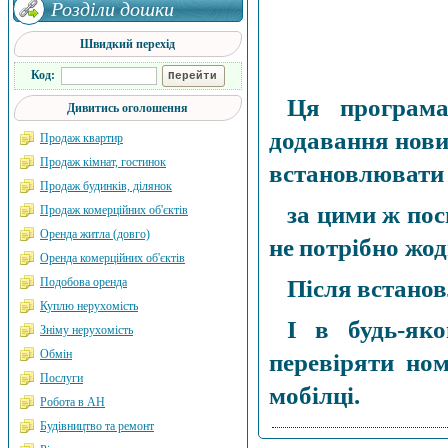
Розділи дошки
Швидкий перехід
Код:
Ця програма
Дивитись оголошення
додавання нови
Продаж квартир
Продаж кімнат, гостинок
встановлювати 
Продаж будинків, ділянок
за цими ж пос
Продаж комерційних об'єктів
Оренда житла (довго)
не потрібно жод
Оренда комерційних об'єктів
Подобова оренда
Після встанов
Куплю нерухомість
І в будь-як
Зніму нерухомість
Обмін
перевіряти но
Послуги
мобілці.
Робота в АН
Будівництво та ремонт