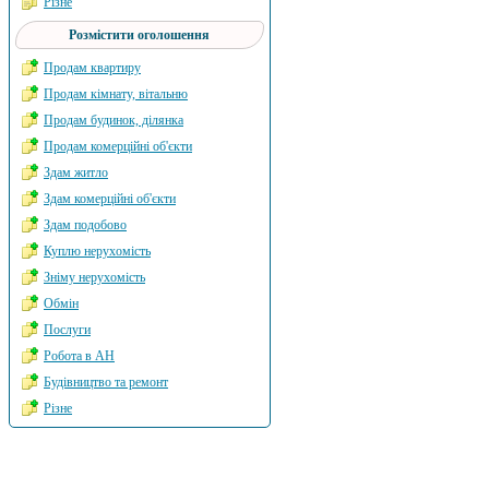
Різне
Розмістити оголошення
Продам квартиру
Продам кімнату, вітальню
Продам будинок, ділянка
Продам комерційні об'єкти
Здам житло
Здам комерційні об'єкти
Здам подобово
Куплю нерухомість
Зніму нерухомість
Обмін
Послуги
Робота в АН
Будівництво та ремонт
Різне