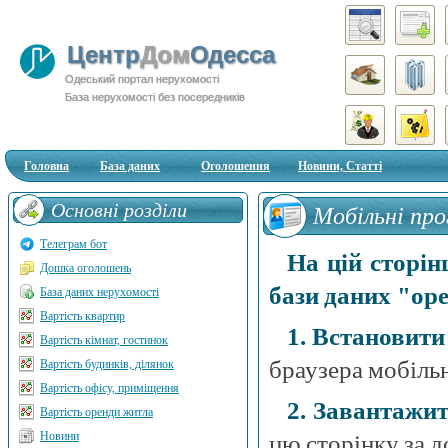
Центр
Дом
Одесса
Одеський портал нерухомості
База нерухомості без посередників
Головна
База даних
Оголошення
Новини, Статті
Основні розділи
Мобільні про
Телеграм бот
На цій сторін
Дошка оголошень
бази даних "ор
База даних нерухомості
Вартість квартир
1. Встановити
Вартість кімнат, гостинок
браузера мобіль
Вартість будинків, ділянок
Вартість офісу, приміщення
2. Завантажи
Вартість оренди житла
Новини
цю сторінку за 