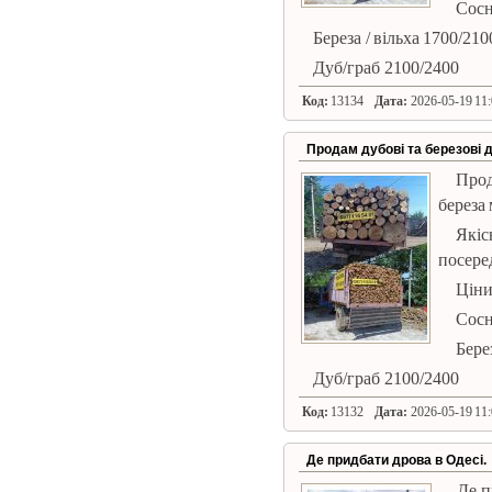
Сосн
Береза ​​/ вільха 1700/210
Дуб/граб 2100/2400
Код:
13134
Дата:
2026-05-19 11:
Продам дубові та березові 
Прод
береза 
Якіс
посере
Ціни
Сосн
Берез
Дуб/граб 2100/2400
Код:
13132
Дата:
2026-05-19 11:
Де придбати дрова в Одесі.
Де п