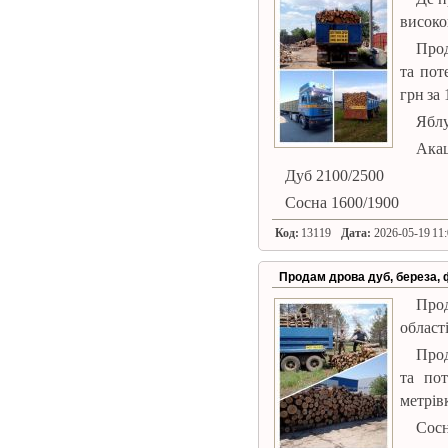
високо
Прод
та пот
грн за 
Яблу
Акац
Дуб 2100/2500
Сосна 1600/1900
Код:
13119
Дата:
2026-05-19 11:
Продам дрова дуб, береза, 
Прод
област
Прод
та пот
метрівк
Сосн