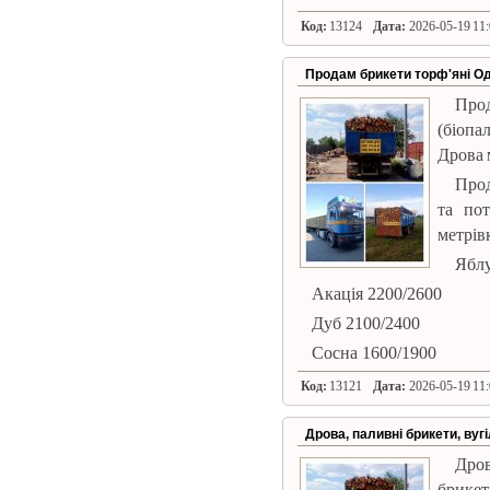
Код:
13124
Дата:
2026-05-19 11:
Продам брикети торф'яні Од
Про
(біопа
Дрова 
Прод
та пот
метрівк
Яблу
Акація 2200/2600
Дуб 2100/2400
Сосна 1600/1900
Код:
13121
Дата:
2026-05-19 11:
Дрова, паливні брикети, вуг
Дров
брикет