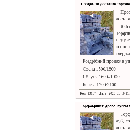
Продаж та доставка торфоб
Прод
достав
Якіс
Торф'я
підтр
основн
твердо
Роздрібний продаж в упа
Сосна 1500/1800
Яблуня 1600//1900
Береза ​​1700/2100
Код:
13137
Дата:
2026-05-19 11:
Торфобрикет, дрова, вугілл
Торф
дуб, со
достав