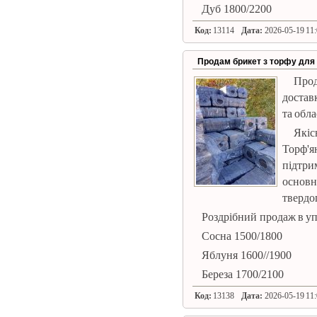
Дуб 1800/2200
Код:
13114
Дата:
2026-05-19 11:
Продам брикет з торфу для к
Про
достав
та обла
Якіс
Торф'я
підтр
основн
твердо
Роздрібний продаж в упа
Сосна 1500/1800
Яблуня 1600//1900
Береза ​​1700/2100
Код:
13138
Дата:
2026-05-19 11: