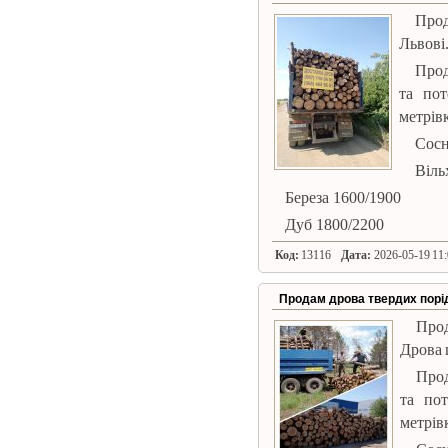
Прод
Львові
Прод
та пот
метрівк
Сосн
Віль
Береза ​​1600/1900
Дуб 1800/2200
Код:
13116
Дата:
2026-05-19 11:
Продам дрова твердих порід
Прод
Дрова 
Прод
та пот
метрівк