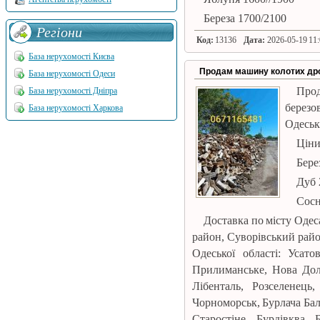
Береза ​​1700/2100
Регіони
Код:
13136
Дата:
2026-05-19 11:
База нерухомості Києва
Продам машину колотих др
База нерухомості Одеси
Про
База нерухомості Дніпра
березо
База нерухомості Харкова
Одеськ
Ціни
Берез
Дуб 
Сосн
Доставка по місту Оде
район, Суворівський райо
Одеської області: Усат
Прилиманське, Нова Дол
Лібенталь, Розселенець
Чорноморськ, Бурлача Бал
Старостіне, Бурдівква, 