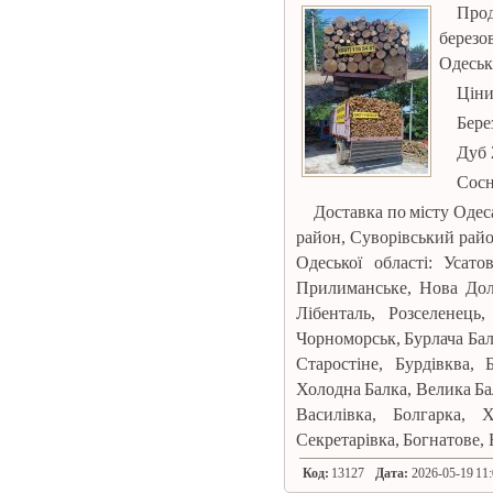
Про
березо
Одеськ
Ціни
Берез
Дуб 
Сосн
Доставка по місту Оде
район, Суворівський райо
Одеської області: Усат
Прилиманське, Нова Дол
Лібенталь, Розселенець
Чорноморськ, Бурлача Бал
Старостіне, Бурдівква, 
Холодна Балка, Велика Бал
Василівка, Болгарка, 
Секретарівка, Богнатове, 
Код:
13127
Дата:
2026-05-19 11: