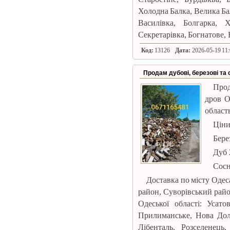
Холодна Балка, Велика Бал
Василівка, Болгарка, 
Секретарівка, Богнатове, Б
Код:
13126
Дата:
2026-05-19 11:
Продам дубові, березові та 
Прод
дров О
область
Ціни
Берез
Дуб 
Сосн
Доставка по місту Оде
район, Суворівський райо
Одеської області: Усат
Прилиманське, Нова Дол
Лібенталь, Розселенець