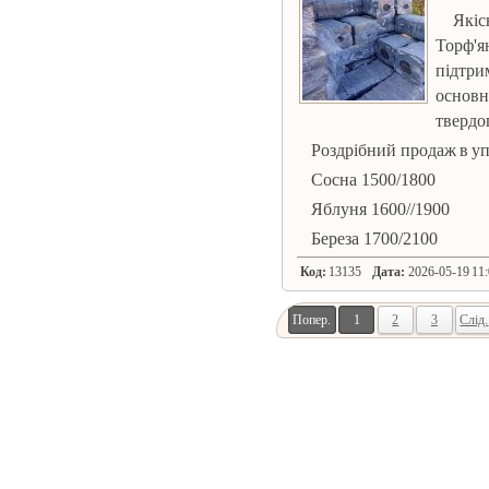
Якіс
Торф'я
підтр
основн
твердо
Роздрібний продаж в упа
Сосна 1500/1800
Яблуня 1600//1900
Береза ​​1700/2100
Код:
13135
Дата:
2026-05-19 11:
Попер.
1
2
3
Слід.