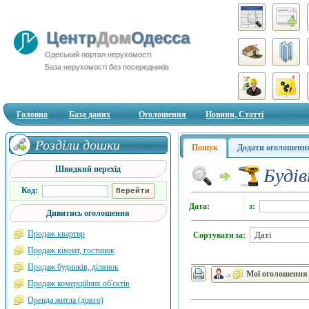
Центр
Дом
Одесса
Одеський портал нерухомості
База нерухомості без посередників
Головна
База даних
Оголошення
Новини, Статті
Розділи дошки
Пошук
Додати оголошенн
Швидкий перехід
Будів
Код:
Дата:
з:
Дивитись оголошення
Продаж квартир
Сортувати за:
Продаж кімнат, гостинок
Продаж будинків, ділянок
Мої оголошення
->
Продаж комерційних об'єктів
Оренда житла (довго)