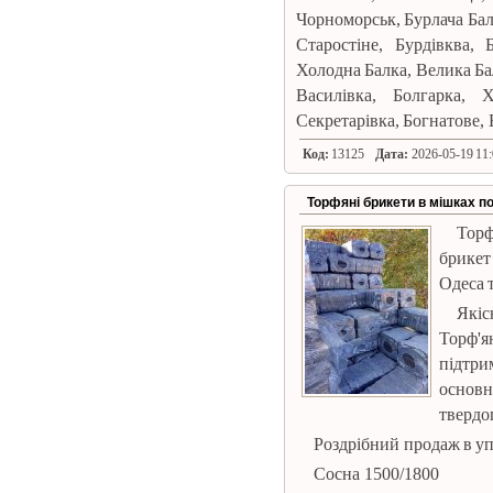
Чорноморськ, Бурлача Бал
Старостіне, Бурдівква, 
Холодна Балка, Велика Бал
Василівка, Болгарка, 
Секретарівка, Богнатове, Б
Код:
13125
Дата:
2026-05-19 11:
Торфяні брикети в мішках по 
Торф
брикет 
Одеса т
Якіс
Торф'я
підтр
основн
твердо
Роздрібний продаж в упа
Сосна 1500/1800