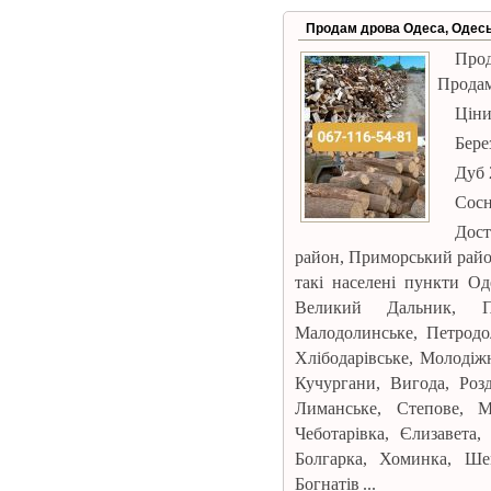
Продам дрова Одеса, Одесь
Прод
Продам
Ціни
Берез
Дуб 
Сосн
Дост
район, Приморський район
такі населені пункти Од
Великий Дальник, Пр
Малодолинське, Петродол
Хлібодарівське, Молодіжн
Кучургани, Вигода, Розд
Лиманське, Степове, М
Чеботарівка, Єлизавета,
Болгарка, Хоминка, Шем
Богнатів ...