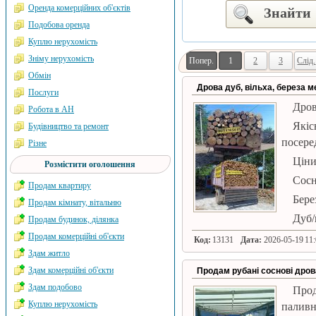
Оренда комерційних об'єктів
Знайти
Подобова оренда
Куплю нерухомість
Зніму нерухомість
Попер.
1
2
3
Слід.
Обмін
Дрова дуб, вільха, береза ​​
Послуги
Дрова
Робота в АН
Якіс
Будівництво та ремонт
посере
Різне
Ціни
Розмістити оголошення
Сосн
Продам квартиру
Берез
Продам кімнату, вітальню
Дуб/
Продам будинок, ділянка
Продам комерційні об'єкти
Код:
13131
Дата:
2026-05-19 11:
Здам житло
Здам комерційні об'єкти
Продам рубані соснові дров
Здам подобово
Про
Куплю нерухомість
паливн