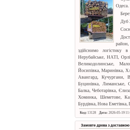
Одеса. 
Берез
Дуб 
Сосн
Дост
район,
здійснимо логістику в
Нерубайське, НАТІ, Орл
Великодолинське, Мало
Йосипівка, Маринівка, Хл
Авангард, Кучургани, Ви
Буцинівка, Лиманське, 
Балка, Чеботарівка, Єлиза
Хоминка, Шеметове, Кар
Бурдівка, Нова Еметівка, 
Код:
13128
Дата:
2026-05-19 11:
Замовте дрова з доставкою