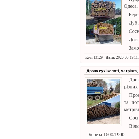
Одеса.
Берез
Дуб 
Сосн
Дост
Замо
Код:
13129
Дата:
2026-05-19 11:
Дрова сухі колоті, метрівка,
Дров
різних
Прод
та пот
метрівк
Сосн
Віль
Береза ​​1600/1900