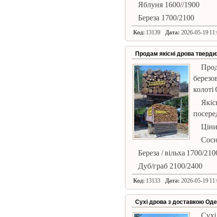
Яблуня 1600//1900
Береза ​​1700/2100
Код:
13139
Дата:
2026-05-19 11:
Продам якісні дрова тверди
Прод
березо
колоті 
Якіс
посере
Ціни
Сосн
Береза ​​/ вільха 1700/210
Дуб/граб 2100/2400
Код:
13133
Дата:
2026-05-19 11:
Сухі дрова з доставкою Оде
Сухі