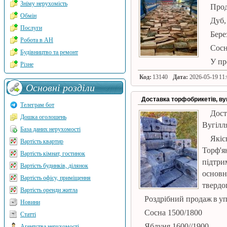
Зніму нерухомість
Прод
Обмін
Дуб,
Послуги
Берез
Робота в АН
Сосн
Будівництво та ремонт
У пр
Різне
Код:
13140
Дата:
2026-05-19 11:
Основні розділи
Доставка торфобрикетів, ву
Телеграм бот
Дост
Дошка оголошень
Вугілля
База даних нерухомості
Якіс
Вартість квартир
Торф'я
Вартість кімнат, гостинок
підтр
Вартість будинків, ділянок
основн
Вартість офісу, приміщення
твердо
Вартість оренди житла
Роздрібний продаж в упа
Новини
Сосна 1500/1800
Статті
Яблуня 1600//1900
Агентства нерухомості