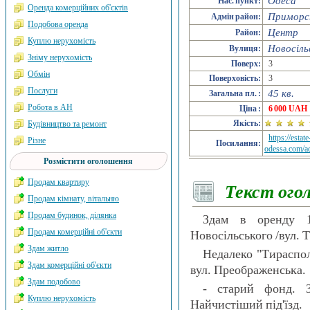
Одеса
Нас. пункт:
Оренда комерційних об'єктів
Приморс
Адмін район:
Подобова оренда
Центр
Район:
Куплю нерухомість
Новосіль
Вулиця:
Зніму нерухомість
Поверх:
3
Обмін
Поверховість:
3
Послуги
45 кв.
Загальна пл. :
Робота в АН
Ціна :
6 000 UAH
Якість:
Будівництво та ремонт
https://estate
Різне
Посилання:
odessa.com/a
Розмістити оголошення
Продам квартиру
Текст ого
Продам кімнату, вітальню
Продам будинок, ділянка
Здам в оренду 1
Продам комерційні об'єкти
Новосільського /вул. 
Здам житло
Недалеко "Тираспол
Здам комерційні об'єкти
вул. Преображенська.
Здам подобово
- старий фонд. З
Куплю нерухомість
Найчистіший під'їзд.