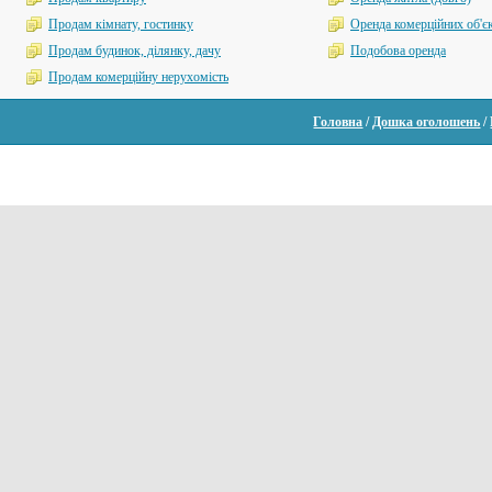
Продам кімнату, гостинку
Оренда комерційних об'єк
Продам будинок, ділянку, дачу
Подобова оренда
Продам комерційну нерухомість
Головна
/
Дошка оголошень
/