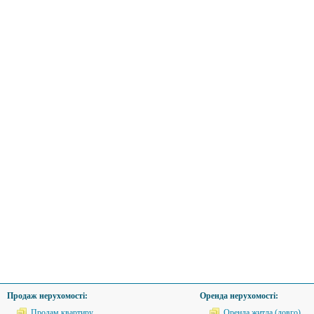
Продаж нерухомості:
Оренда нерухомості:
Продам квартиру
Оренда житла (довго)