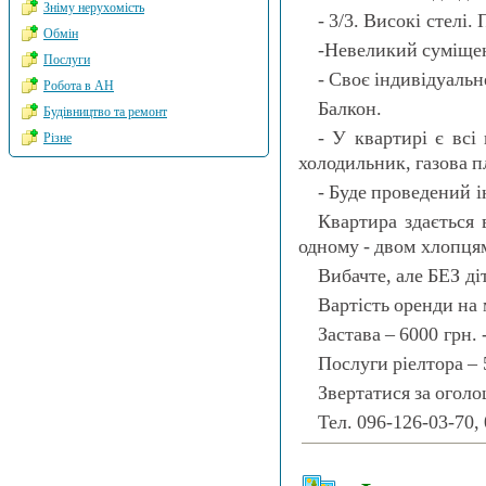
Зніму нерухомість
- 3/3. Високі стелі.
Обмін
-Невеликий суміщен
Послуги
- Своє індивідуальн
Робота в АН
Балкон.
Будівництво та ремонт
- У квартирі є всі
Різне
холодильник, газова п
- Буде проведений і
Квартира здається 
одному - двом хлопця
Вибачте, але БЕЗ ді
Вартість оренди на 
Застава – 6000 грн.
Послуги ріелтора – 
Звертатися за оголо
Тел. 096-126-03-70,