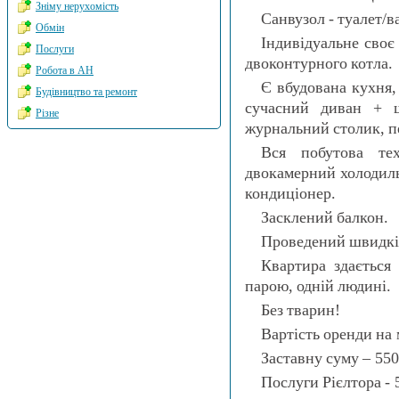
Зніму нерухомість
Санвузол - туалет/
Обмін
Індивідуальне своє
Послуги
двоконтурного котла.
Робота в АН
Є вбудована кухня,
Будівництво та ремонт
сучасний диван + 
Різне
журнальний столик, п
Вся побутова тех
двокамерний холодиль
кондиціонер.
Засклений балкон.
Проведений швидкіс
Квартира здається
парою, одній людині.
Без тварин!
Вартість оренди на 
Заставну суму – 550
Послуги Рієлтора - 