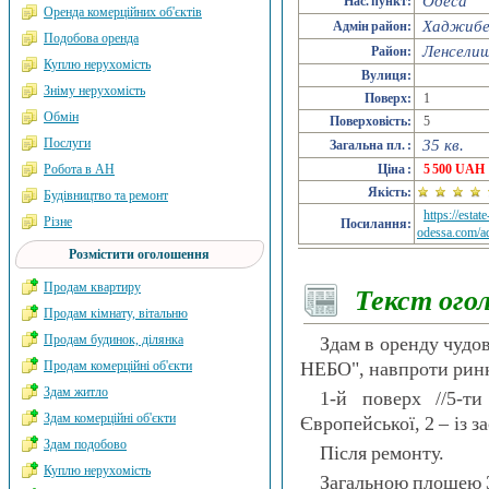
Одеса
Нас. пункт:
Оренда комерційних об'єктів
Хаджибеї
Адмін район:
Подобова оренда
Ленсели
Район:
Куплю нерухомість
Вулиця:
Зніму нерухомість
Поверх:
1
Обмін
Поверховість:
5
Послуги
35 кв.
Загальна пл. :
Робота в АН
Ціна :
5 500 UAH
Якість:
Будівництво та ремонт
https://estate
Різне
Посилання:
odessa.com/a
Розмістити оголошення
Продам квартиру
Текст ого
Продам кімнату, вітальню
Продам будинок, ділянка
Здам в оренду чудо
Продам комерційні об'єкти
НЕБО", навпроти рин
Здам житло
1-й поверх //5-ти
Здам комерційні об'єкти
Європейської, 2 – із 
Здам подобово
Після ремонту.
Куплю нерухомість
Загальною площею 35