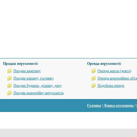
Продаж нерухомості:
Оренда нерухомості:
Продам квартиру
Оренда житла (довго)
Продам кімнату, гостинку
Оренда комерційних об'єк
Продам будинок, ділянку, дачу
Подобова оренда
Продам комерційну нерухомість
Головна
/
Дошка оголошень
/