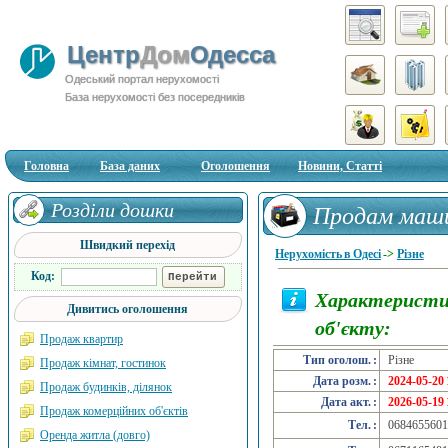
Центр
Дом
Одесса
Одеський портал нерухомості
База нерухомості без посередників
Головна
База даних
Оголошення
Новини, Статті
Розділи дошки
Продам маши
Швидкий перехід
Нерухомість в Одесі
->
Різне
Код:
Характерист
Дивитись оголошення
об'єкту:
Продаж квартир
Тип оголош. :
Різне
Продаж кімнат, гостинок
Дата розм. :
2024-05-20 
Продаж будинків, ділянок
Дата акт. :
2026-05-19 
Продаж комерційних об'єктів
Тел. :
0684655601
Оренда житла (довго)