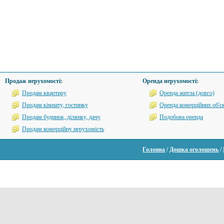
Продаж нерухомості:
Оренда нерухомості:
Продам квартиру
Оренда житла (довго)
Продам кімнату, гостинку
Оренда комерційних об'єк
Продам будинок, ділянку, дачу
Подобова оренда
Продам комерційну нерухомість
Головна
/
Дошка оголошень
/