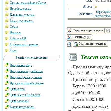
Тел. :
0671165481
Оренда комерційних об'єктів
Якість:
Подобова оренда
https://estate
Посилання:
Куплю нерухомість
odessa.com/a
Зніму нерухомість
Обмін
Сторінка користувача
Послуги
коментарі (0)
Робота в АН
Залишити коментар
Будівництво та ремонт
Різне
Текст ого
Розмістити оголошення
Продам квартиру
Продам машину дров
Продам кімнату, вітальню
Одеська область. Дров
Продам будинок, ділянка
Ціни на метрівку та
Продам комерційні об'єкти
Береза ​​1700 /1900
Здам житло
Дуб 2000/2200
Здам комерційні об'єкти
Сосна 1600/1800
Здам подобово
Доставка по місту
Куплю нерухомість