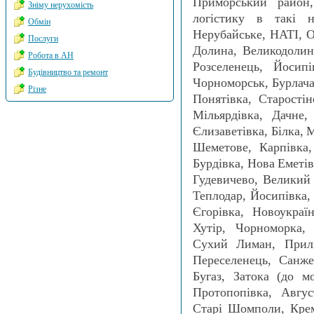
Приморський район
Зніму нерухомість
логістику в такі н
Обмін
Нерубайське, НАТІ, 
Послуги
Долина, Великодолин
Робота в АН
Розселенець, Йосипі
Будівництво та ремонт
Чорноморськ, Бурлача 
Різне
Понятівка, Старостін
Мільярдівка, Дачне,
Єлизаветівка, Білка, 
Шеметове, Карпівка,
Бурдівка, Нова Еметів
Гудевичево, Великий 
Теплодар, Йосипівка,
Єгорівка, Новоукраї
Хутір, Чорноморка, 
Сухий Лиман, Прилі
Переселенець, Санже
Бугаз, Затока (до мо
Протопопівка, Авгус
Старі Шомполи, Креми