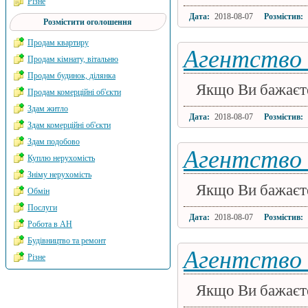
Різне
Дата:
2018-08-07
Розмістив:
Розмістити оголошення
Продам квартиру
Агентство 
Продам кімнату, вітальню
Продам будинок, ділянка
Якщо Ви бажаєте 
Продам комерційні об'єкти
Здам житло
Дата:
2018-08-07
Розмістив:
Здам комерційні об'єкти
Здам подобово
Агентство 
Куплю нерухомість
Зніму нерухомість
Якщо Ви бажаєте 
Обмін
Послуги
Дата:
2018-08-07
Розмістив:
Робота в АН
Будівництво та ремонт
Агентство 
Різне
Якщо Ви бажаєте 