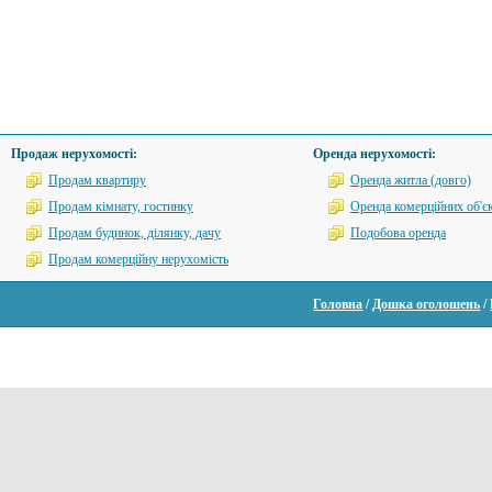
Продаж нерухомості:
Оренда нерухомості:
Продам квартиру
Оренда житла (довго)
Продам кімнату, гостинку
Оренда комерційних об'єк
Продам будинок, ділянку, дачу
Подобова оренда
Продам комерційну нерухомість
Головна
/
Дошка оголошень
/