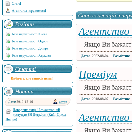
Статті
Агентства нерухомості
Список агенцій з нер
Регіони
Агентство 
База нерухомості Києва
База нерухомості Одеси
Якщо Ви бажаєте 
База нерухомості Дніпра
База нерухомості Харкова
Дата:
2022-08-04
Розмістив:
Статті
Преміум
Вибачте, але записів нема!
Якщо Ви бажаєте 
Новини
Дата:
2018-08-07
Розмістив:
Дата:
2019-12-16
автор
Новорічна акція! Безкоштовний
Агентство 
доступ до БД ЦетрДом (Київ, Одеса,
Дніпро)
Якщо Ви бажаєте 