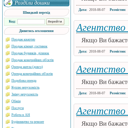
Розділи дошки
Дата:
2018-08-07
Розмістив:
Швидкий перехід
Код:
Агентство 
Дивитись оголошення
Якщо Ви бажаєте 
Продаж квартир
Продаж кімнат, гостинок
Дата:
2018-08-07
Розмістив:
Продаж будинків, ділянок
Продаж комерційних об'єктів
Агентство 
Оренда житла (довго)
Оренда комерційних об'єктів
Якщо Ви бажаєте 
Подобова оренда
Куплю нерухомість
Дата:
2018-08-07
Розмістив:
Зніму нерухомість
Обмін
Агентство 
Послуги
Робота в АН
Будівництво та ремонт
Якщо Ви бажаєте 