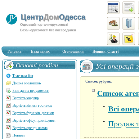
Центр
Дом
Одесса
Одеський портал нерухомості
База нерухомості без посередників
Головна
База даних
Оголошення
Новини, Статті
Основні розділи
Усі операції 
Телеграм бот
Список рубрик:
Дошка оголошень
База даних нерухомості
Список аген
Вартість квартир
Вартість кімнат, гостинок
Всі опер
Вартість будинків, ділянок
Вартість офісу, приміщення
Продаж т
Вартість оренди житла
Новини